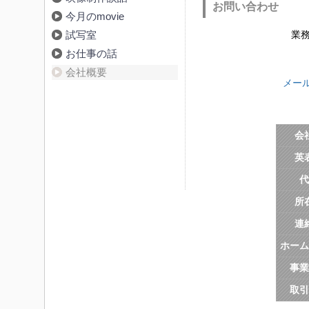
お問い合わせ
今月のmovie
試写室
業
お仕事の話
会社概要
メー
会
英
代
所
連
ホーム
事業
取引